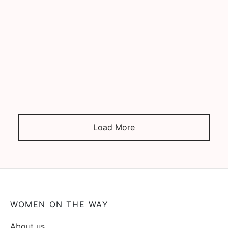
By
admin
on
28/02/2024
Women on the Way poziva kreativne i talentovane
grafičke dizajnere i dizajnerke da se prijave na naš
konkurs za dizajniranje novog merch-a koji će biti
deo naše stalne kolekcije. Tražimo originalne vizuale
koji će se štampati na našim proizvodima, a koji
odražavaju našu misiju: feminizam, interkulturalizam i
sloboda. Women on the…
Load More
WOMEN ON THE WAY
About us