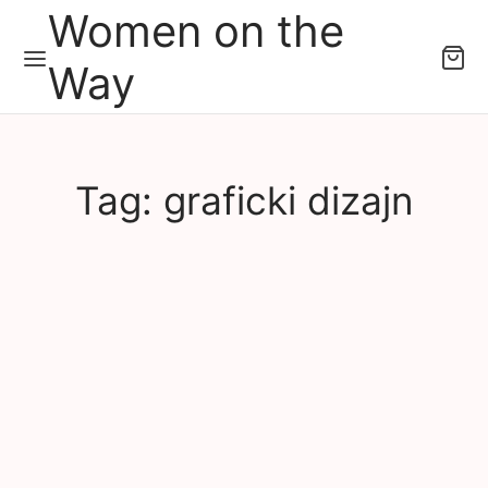
Women on the
Way
Tag:
graficki dizajn
NEWS
Otvoreni Poziv za grafičke dizajnere/ke za dizajn
Women on the Way merch-a